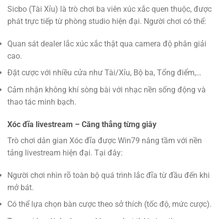
Sicbo (Tài Xỉu) là trò chơi ba viên xúc xắc quen thuộc, được
phát trực tiếp từ phòng studio hiện đại. Người chơi có thể:
Quan sát dealer lắc xúc xắc thật qua camera độ phân giải
cao.
Đặt cược với nhiều cửa như Tài/Xỉu, Bộ ba, Tổng điểm,…
Cảm nhận không khí sòng bài với nhạc nền sống động và
thao tác minh bạch.
Xóc đĩa livestream – Căng thẳng từng giây
Trò chơi dân gian Xóc đĩa được Win79 nâng tầm với nền
tảng livestream hiện đại. Tại đây:
Người chơi nhìn rõ toàn bộ quá trình lắc đĩa từ đầu đến khi
mở bát.
Có thể lựa chọn bàn cược theo sở thích (tốc độ, mức cược).