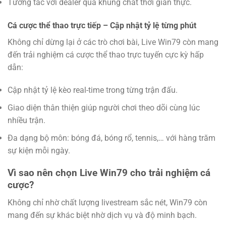
Tương tác với dealer qua khung chat thời gian thực.
Cá cược thể thao trực tiếp – Cập nhật tỷ lệ từng phút
Không chỉ dừng lại ở các trò chơi bài, Live Win79 còn mang
đến trải nghiệm cá cược thể thao trực tuyến cực kỳ hấp
dẫn:
Cập nhật tỷ lệ kèo real-time trong từng trận đấu.
Giao diện thân thiện giúp người chơi theo dõi cùng lúc
nhiều trận.
Đa dạng bộ môn: bóng đá, bóng rổ, tennis,… với hàng trăm
sự kiện mỗi ngày.
Vì sao nên chọn Live Win79 cho trải nghiệm cá
cược?
Không chỉ nhờ chất lượng livestream sắc nét, Win79 còn
mang đến sự khác biệt nhờ dịch vụ và độ minh bạch.