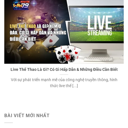
Live Thể Thao Là Gì? Có Gì Hấp Dẫn & Những Điều Cần Biết
Với sự phát triển mạnh mẽ của công nghệ truyền thông, hình
thức live thể [...]
BÀI VIẾT MỚI NHẤT