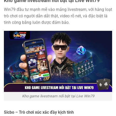
Kho game livestream nổi bật tại Live Win79
Win79 đầu tư mạnh mẽ vào mảng livestream, với hàng loạt
trò chơi có người dẫn dắt thật, video rõ nét, và đặc biệt là
tính công bằng luôn được đảm bảo.
Kho game livestream nổi bật tại Live Win79
Sicbo – Trò chơi xúc xắc đầy kịch tính