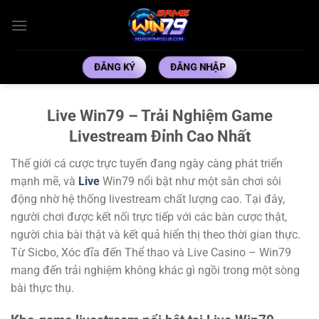
Bỏ
qua
nội
dung
ĐĂNG KÝ
ĐĂNG NHẬP
Live Win79 – Trải Nghiệm Game
Livestream Đỉnh Cao Nhất
Thế giới cá cược trực tuyến đang ngày càng phát triển
mạnh mẽ, và
Live
Win79 nổi bật như một sân chơi sôi
động nhờ hệ thống livestream chất lượng cao. Tại đây,
người chơi được kết nối trực tiếp với các bàn cược thật,
người chia bài thật và kết quả hiển thị theo thời gian thực.
Từ Sicbo, Xóc đĩa đến Thể thao và Live Casino – Win79
mang đến trải nghiệm không khác gì ngồi trong một sòng
bài thực thụ.