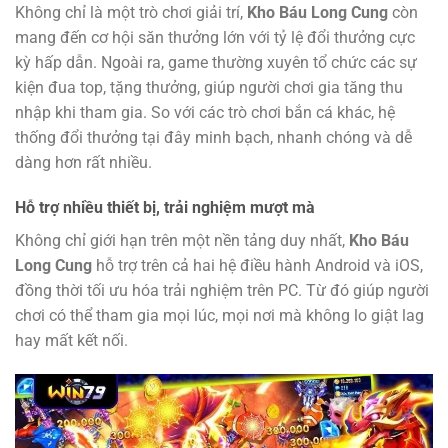
Không chỉ là một trò chơi giải trí,
Kho Báu Long Cung
còn
mang đến cơ hội săn thưởng lớn với tỷ lệ đổi thưởng cực
kỳ hấp dẫn. Ngoài ra, game thường xuyên tổ chức các sự
kiện đua top, tặng thưởng, giúp người chơi gia tăng thu
nhập khi tham gia. So với các trò chơi bắn cá khác, hệ
thống đổi thưởng tại đây minh bạch, nhanh chóng và dễ
dàng hơn rất nhiều.
Hỗ trợ nhiều thiết bị, trải nghiệm mượt mà
Không chỉ giới hạn trên một nền tảng duy nhất,
Kho Báu
Long Cung
hỗ trợ trên cả hai hệ điều hành Android và iOS,
đồng thời tối ưu hóa trải nghiệm trên PC. Từ đó giúp người
chơi có thể tham gia mọi lúc, mọi nơi mà không lo giật lag
hay mất kết nối.