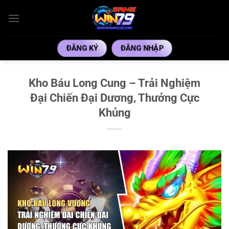
Bỏ
qua
nội
dung
ĐĂNG KÝ
ĐĂNG NHẬP
Kho Báu Long Cung – Trải Nghiệm
Đại Chiến Đại Dương, Thưởng Cực
Khủng