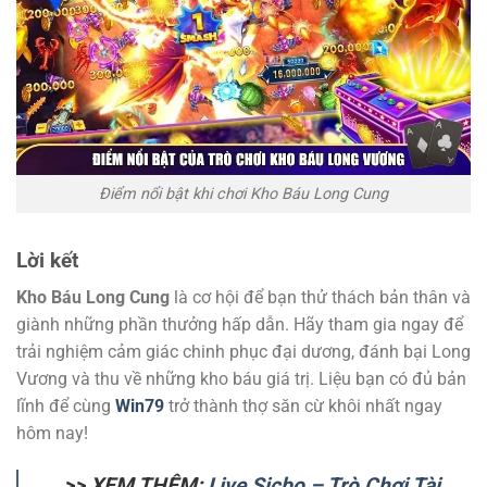
Điểm nổi bật khi chơi Kho Báu Long Cung
Lời kết
Kho Báu Long Cung
là cơ hội để bạn thử thách bản thân và
giành những phần thưởng hấp dẫn. Hãy tham gia ngay để
trải nghiệm cảm giác chinh phục đại dương, đánh bại Long
Vương và thu về những kho báu giá trị. Liệu bạn có đủ bản
lĩnh để cùng
Win79
trở thành thợ săn cừ khôi nhất ngay
hôm nay!
>> XEM THÊM:
Live Sicbo – Trò Chơi Tài