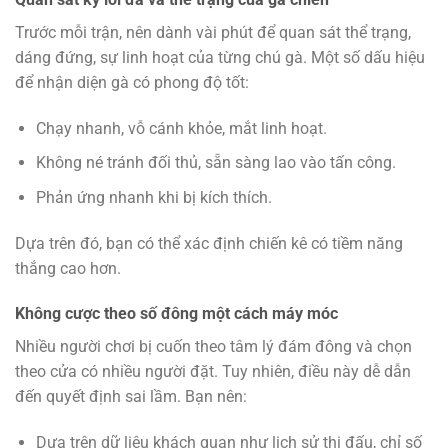
Trước mỗi trận, nên dành vài phút để quan sát thể trạng,
dáng đứng, sự linh hoạt của từng chú gà. Một số dấu hiệu
để nhận diện gà có phong độ tốt:
Chạy nhanh, vỗ cánh khỏe, mắt linh hoạt.
Không né tránh đối thủ, sẵn sàng lao vào tấn công.
Phản ứng nhanh khi bị kích thích.
Dựa trên đó, bạn có thể xác định chiến kê có tiềm năng
thắng cao hơn.
Không cược theo số đông một cách máy móc
Nhiều người chơi bị cuốn theo tâm lý đám đông và chọn
theo cửa có nhiều người đặt. Tuy nhiên, điều này dễ dẫn
đến quyết định sai lầm. Bạn nên:
Dựa trên dữ liệu khách quan như lịch sử thi đấu, chỉ số