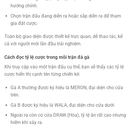
hướng chính.
Chọn trận đấu đang diễn ra hoặc sắp diễn ra để tham
gia đặt cược.
Toàn bộ giao diện được thiết kế trực quan, dễ thao tác, kể
cả với người mới lần đầu trải nghiệm.
Cách đọc tỷ lệ cược trong mỗi trận đá gà
Khi truy cập vào một trận đấu cụ thể, bạn sẽ thấy các tỷ lệ
cược hiển thị cạnh tên từng chiến kê:
Gà A thường được ký hiệu là MERON, đại diện cho cửa
trên.
Gà B được ký hiệu là WALA, đại diện cho cửa dưới.
Ngoài ra còn có cửa DRAW (Hòa), tỷ lệ ăn rất cao nhưng
hiếm khi xảy ra.