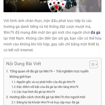
Với hình ảnh chân thực, trận đấu phát trực tiếp từ các
trường gà danh tiếng và hệ thống đặt cược mượt mà,
Win79 đã mang đến một làn gió mới cho người chơi
đá gà
tại Việt Nam. Không cần đến tận sới gà, bạn vẫn có thể hòa
mình vào không khí hồi hộp, gay cấn chỉ bằng một thiết bị
có kết nối Internet.
Nội Dung Bài Viết
Tổng quan về đá gà tại Win79 – Trải nghiệm trực tuyến
không giới hạn
Nguồn gốc và sự phát triển của đá gà Win79
Đặc điểm nổi bật của đá gà tại nền tảng Win79
Các loại hình đá gà tại Win79
Hướng dẫn cách chơi đá gà tại Win79 cho người mới
Đăng ký tài khoản Win79 và truy cập mục đá gà