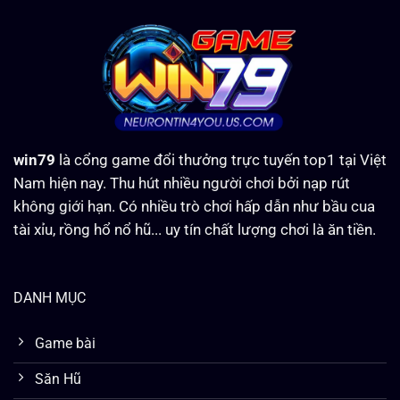
win79
là cổng game đổi thưởng trực tuyến top1 tại Việt
Nam hiện nay. Thu hút nhiều người chơi bởi nạp rút
không giới hạn. Có nhiều trò chơi hấp dẫn như bầu cua
tài xỉu, rồng hổ nổ hũ... uy tín chất lượng chơi là ăn tiền.
DANH MỤC
Game bài
Săn Hũ