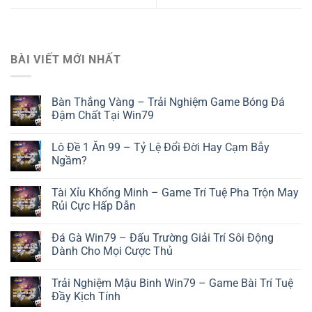
BÀI VIẾT MỚI NHẤT
Bàn Thắng Vàng – Trải Nghiệm Game Bóng Đá
Đậm Chất Tại Win79
Lô Đề 1 Ăn 99 – Tỷ Lệ Đổi Đời Hay Cạm Bẫy
Ngầm?
Tài Xỉu Khổng Minh – Game Trí Tuệ Pha Trộn May
Rủi Cực Hấp Dẫn
Đá Gà Win79 – Đấu Trường Giải Trí Sôi Động
Dành Cho Mọi Cược Thủ
Trải Nghiệm Mậu Binh Win79 – Game Bài Trí Tuệ
Đầy Kịch Tính