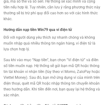
giá, mã số thẻ và số seri. Hệ thống sẽ xác minh và cộng
tiền nếu hợp lệ. Tuy nhiên, cần lưu ý rằng phương thức này
thường sẽ bị trừ phí quy đổi cao hơn so với các hình thức
khác.
Hướng dẫn nạp tiền Win79 qua ví điện tử
Đối với người dùng yêu thích sự nhanh chóng và không
muốn nhập quá nhiều thông tin ngân hàng, ví điện tử là
lựa chọn hợp lý.
Sau khi vào mục “Nạp tiền”, bạn chọn “Ví điện tử” và điền
số tiền muốn nạp. Hệ thống sẽ gửi bạn mã QR hoặc thông
tin tài khoản ví nhận tiền (tùy theo ví Momo, ZaloPay hoặc
Viettel Money). Sau đó, bạn mở ứng dụng ví của mình trên
điện thoại, quét mã QR hoặc nhập thông tin chuyển khoản
theo hướng dẫn. Khi tiền đến nơi, bạn quay lại hệ thống và
xác nhận.