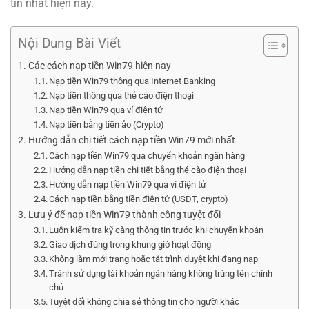
tín nhất hiện nay.
Nội Dung Bài Viết
Các cách nạp tiền Win79 hiện nay
Nạp tiền Win79 thông qua Internet Banking
Nạp tiền thông qua thẻ cào điện thoại
Nạp tiền Win79 qua ví điện tử
Nạp tiền bằng tiền ảo (Crypto)
Hướng dẫn chi tiết cách nạp tiền Win79 mới nhất
Cách nạp tiền Win79 qua chuyển khoản ngân hàng
Hướng dẫn nạp tiền chi tiết bằng thẻ cào điện thoại
Hướng dẫn nạp tiền Win79 qua ví điện tử
Cách nạp tiền bằng tiền điện tử (USDT, crypto)
Lưu ý để nạp tiền Win79 thành công tuyệt đối
Luôn kiểm tra kỹ càng thông tin trước khi chuyển khoản
Giao dịch đúng trong khung giờ hoạt động
Không làm mới trang hoặc tắt trình duyệt khi đang nạp
Tránh sử dụng tài khoản ngân hàng không trùng tên chính
chủ
Tuyệt đối không chia sẻ thông tin cho người khác