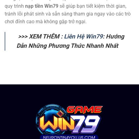
quy trình
nạp tiền Win79
sẽ giúp bạn tiết kiệm thời gian,
tránh lỗi phát sinh và sẵn sàng tham gia ngay vào các trò
chơi đỉnh cao mà không gặp trở ngại.
>>> XEM THÊM :
Liên Hệ Win79
: Hướng
Dẫn Những Phương Thức Nhanh Nhất