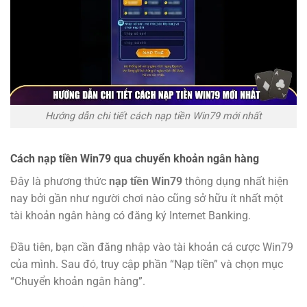
Hướng dẫn chi tiết cách nạp tiền Win79 mới nhất
Cách nạp tiền Win79 qua chuyển khoản ngân hàng
Đây là phương thức
nạp tiền Win79
thông dụng nhất hiện
nay bởi gần như người chơi nào cũng sở hữu ít nhất một
tài khoản ngân hàng có đăng ký Internet Banking.
Đầu tiên, bạn cần đăng nhập vào tài khoản cá cược Win79
của mình. Sau đó, truy cập phần “Nạp tiền” và chọn mục
“Chuyển khoản ngân hàng”.