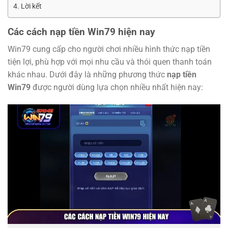
Lời kết
Các cách nạp tiền Win79 hiện nay
Win79 cung cấp cho người chơi nhiều hình thức nạp tiền
tiện lợi, phù hợp với mọi nhu cầu và thói quen thanh toán
khác nhau. Dưới đây là những phương thức
nạp tiền
Win79
được người dùng lựa chọn nhiều nhất hiện nay: